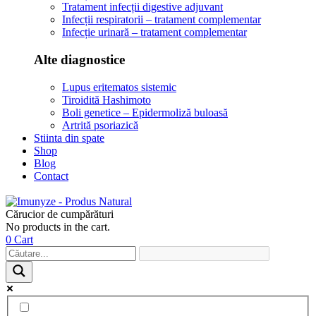
Tratament infecții digestive adjuvant
Infecții respiratorii – tratament complementar
Infecție urinară – tratament complementar
Alte diagnostice
Lupus eritematos sistemic
Tiroidită Hashimoto
Boli genetice – Epidermoliză buloasă
Artrită psoriazică
Stiinta din spate
Shop
Blog
Contact
Cărucior de cumpărături
No products in the cart.
0
Cart