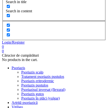
Search in title
Search in content
Login/Register
0
0
Cărucior de cumpărături
No products in the cart.
Psoriazis
Psoriazis scalp
Tratament psoriazis pustulos
Psoriazis eritrodermic
Psoriazis pustulos
Psoriazisul inversat (flexural)
Psoriazis gutos
Psoriazis în plăci (vulgar)
Artrită psoriazică
Vitiligo