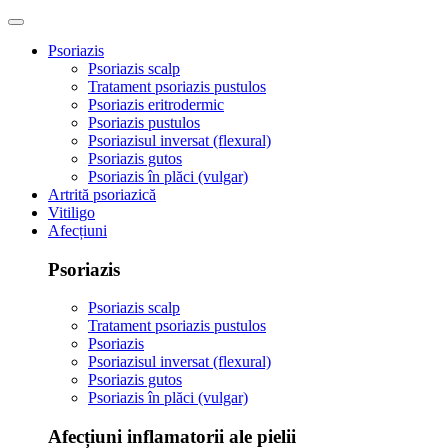
Psoriazis
Psoriazis scalp
Tratament psoriazis pustulos
Psoriazis eritrodermic
Psoriazis pustulos
Psoriazisul inversat (flexural)
Psoriazis gutos
Psoriazis în plăci (vulgar)
Artrită psoriazică
Vitiligo
Afecțiuni
Psoriazis
Psoriazis scalp
Tratament psoriazis pustulos
Psoriazis
Psoriazisul inversat (flexural)
Psoriazis gutos
Psoriazis în plăci (vulgar)
Afecțiuni inflamatorii ale pielii