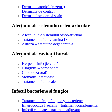
Dermatita atopică (eczema)
Dermatită de contact
Dermatită seboreică scalp
Afecțiuni ale sistemului osteo-articular
Afecțiuni ale sistemului osteo-articular
Tratament deficit vitamina D
Artroza – afectiune degenerativa
Afecțiuni ale cavitații bucale
Herpes – infecție virală
Gingivită – parodontită
Candidoza orală
Stomatită infecțioasă
Tratament afte bucale
Infectii bacteriene si fungice
Tratament infecții fungice și bacteriene
Enterococcus Faecalis – tratament complementar
Infecții cutanate – tratament adjuvant