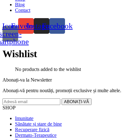
Blog
Contact
Icon-
Envelope
Instagram
Facebook
screen-
artphone
Wishlist
No products added to the wishlist
Abonați-va la
Newsletter
Abonați-vă pentru noutăți, promoții exclusive și multe altele.
SHOP
Imunitate
Sănătate și stare de bine
Recuperare fizică
Dermato-Terapeutice