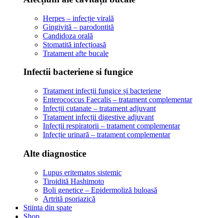
Herpes – infecție virală
Gingivită – parodontită
Candidoza orală
Stomatită infecțioasă
Tratament afte bucale
Infectii bacteriene si fungice
Tratament infecții fungice și bacteriene
Enterococcus Faecalis – tratament complementar
Infecții cutanate – tratament adjuvant
Tratament infecții digestive adjuvant
Infecții respiratorii – tratament complementar
Infecție urinară – tratament complementar
Alte diagnostice
Lupus eritematos sistemic
Tiroidită Hashimoto
Boli genetice – Epidermoliză buloasă
Artrită psoriazică
Stiinta din spate
Shop