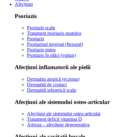
Afecțiuni
Psoriazis
Psoriazis scalp
Tratament psoriazis pustulos
Psoriazis
Psoriazisul inversat (flexural)
Psoriazis gutos
Psoriazis în plăci (vulgar)
Afecțiuni inflamatorii ale pielii
Dermatita atopică (eczema)
Dermatită de contact
Dermatită seboreică scalp
Afecțiuni ale sistemului osteo-articular
Afecțiuni ale sistemului osteo-articular
Tratament deficit vitamina D
Artroza – afectiune degenerativa
Afecțiuni ale cavitații bucale