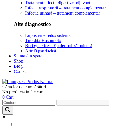
Tratament infecții digestive adjuvant
Infecții respiratorii – tratament complementar
Infecție urinară – tratament complementar
Alte diagnostice
Lupus eritematos sistemic
Tiroidită Hashimoto
Boli genetice – Epidermoliză buloasă
Artrită psoriazică
Stiinta din spate
Shop
Blog
Contact
Cărucior de cumpărături
No products in the cart.
0
Cart