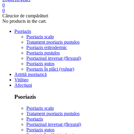
0
0
Cărucior de cumpărături
No products in the cart.
Psoriazis
Psoriazis scalp
Tratament psoriazis pustulos
Psoriazis eritrodermic
Psoriazis pustulos
Psoriazisul inversat (flexural)
Psoriazis gutos
Psoriazis în plăci (vulgar)
Artrită psoriazică
Vitiligo
Afecțiuni
Psoriazis
Psoriazis scalp
Tratament psoriazis pustulos
Psoriazis
Psoriazisul inversat (flexural)
Psoriazis gutos