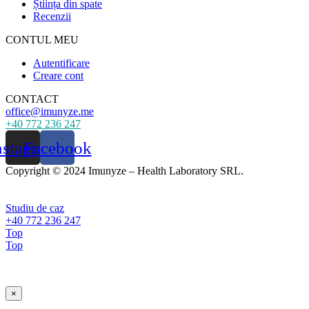
Știința din spate
Recenzii
CONTUL MEU
Autentificare
Creare cont
CONTACT
office@imunyze.me
+40 772 236 247
nstagram
Facebook
Copyright © 2024 Imunyze – Health Laboratory SRL.
Studiu de caz
+40 772 236 247
Top
Top
×