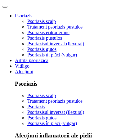
Psoriazis
Psoriazis scalp
Tratament psoriazis pustulos
Psoriazis eritrodermic
Psoriazis pustulos
Psoriazisul inversat (flexural)
Psoriazis gutos
Psoriazis în plăci (vulgar)
Artrită psoriazică
Vitiligo
Afecțiuni
Psoriazis
Psoriazis scalp
Tratament psoriazis pustulos
Psoriazis
Psoriazisul inversat (flexural)
Psoriazis gutos
Psoriazis în plăci (vulgar)
Afecțiuni inflamatorii ale pielii