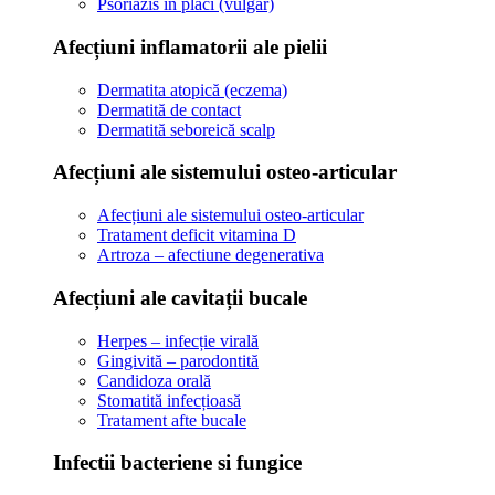
Psoriazis în plăci (vulgar)
Afecțiuni inflamatorii ale pielii
Dermatita atopică (eczema)
Dermatită de contact
Dermatită seboreică scalp
Afecțiuni ale sistemului osteo-articular
Afecțiuni ale sistemului osteo-articular
Tratament deficit vitamina D
Artroza – afectiune degenerativa
Afecțiuni ale cavitații bucale
Herpes – infecție virală
Gingivită – parodontită
Candidoza orală
Stomatită infecțioasă
Tratament afte bucale
Infectii bacteriene si fungice