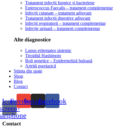
Tratament infecții fungice și bacteriene
Enterococcus Faecalis – tratament complementar
Infecții cutanate – tratament adjuvant
Tratament infecții digestive adjuvant
Infecții respiratorii – tratament complementar
Infecție urinară – tratament complementar
Alte diagnostice
Lupus eritematos sistemic
Tiroidită Hashimoto
Boli genetice – Epidermoliză buloasă
Artrită psoriazică
Stiinta din spate
Shop
Blog
Contact
Icon-
Envelope
Instagram
Facebook
screen-
artphone
Contact