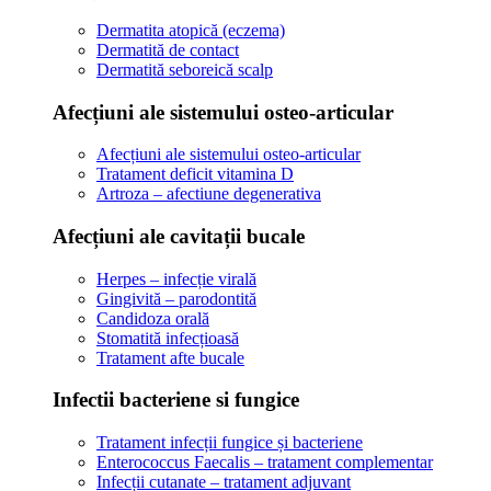
Dermatita atopică (eczema)
Dermatită de contact
Dermatită seboreică scalp
Afecțiuni ale sistemului osteo-articular
Afecțiuni ale sistemului osteo-articular
Tratament deficit vitamina D
Artroza – afectiune degenerativa
Afecțiuni ale cavitații bucale
Herpes – infecție virală
Gingivită – parodontită
Candidoza orală
Stomatită infecțioasă
Tratament afte bucale
Infectii bacteriene si fungice
Tratament infecții fungice și bacteriene
Enterococcus Faecalis – tratament complementar
Infecții cutanate – tratament adjuvant