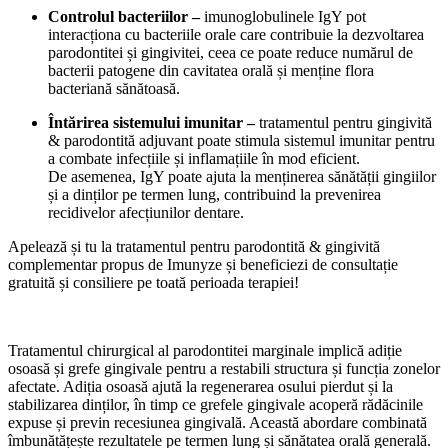
Controlul bacteriilor –
imunoglobulinele IgY pot
interacționa cu bacteriile orale care contribuie la dezvoltarea
parodontitei și gingivitei, ceea ce poate reduce numărul de
bacterii patogene din cavitatea orală și menține flora
bacteriană sănătoasă.
Întărirea sistemului imunitar –
tratamentul pentru gingivită
& parodontită adjuvant poate stimula sistemul imunitar pentru
a combate infecțiile și inflamațiile în mod eficient.
De asemenea, IgY poate ajuta la menținerea sănătății gingiilor
și a dinților pe termen lung, contribuind la prevenirea
recidivelor afecțiunilor dentare.
Apelează și tu la tratamentul pentru parodontită & gingivită
complementar propus de Imunyze și beneficiezi de consultație
gratuită și consiliere pe toată perioada terapiei!
Tratamentul chirurgical al parodontitei marginale implică adiție
osoasă și grefe gingivale pentru a restabili structura și funcția zonelor
afectate. Adiția osoasă ajută la regenerarea osului pierdut și la
stabilizarea dinților, în timp ce grefele gingivale acoperă rădăcinile
expuse și previn recesiunea gingivală. Această abordare combinată
îmbunătățește rezultatele pe termen lung și sănătatea orală generală.