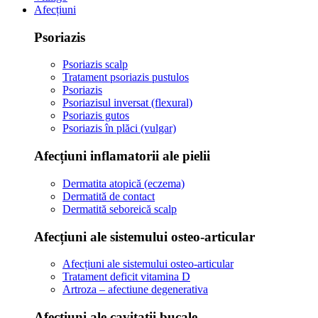
Afecțiuni
Psoriazis
Psoriazis scalp
Tratament psoriazis pustulos
Psoriazis
Psoriazisul inversat (flexural)
Psoriazis gutos
Psoriazis în plăci (vulgar)
Afecțiuni inflamatorii ale pielii
Dermatita atopică (eczema)
Dermatită de contact
Dermatită seboreică scalp
Afecțiuni ale sistemului osteo-articular
Afecțiuni ale sistemului osteo-articular
Tratament deficit vitamina D
Artroza – afectiune degenerativa
Afecțiuni ale cavitații bucale