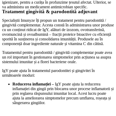
igienizare, pentru a curăța în profunzime țesutul afectat. Ulterior, se
va administra un medicament antimicrobian specific.
Tratament gingivită & parodontită adjuvant
Specialiștii Imunyze îți propun un tratament pentru parodontită /
gingivită complementar. Acesta constă în administrarea unor produse
cu un conținut ridicat de IgY, alături de izozom, ovotransferină,
ovomuncină și ovoalbumină – fracții proteice bioactive cu eficiență
sporită în susținerea și consolidarea imunității. Produsele au în
componență doar ingrediente naturale și vitamina C din cătină.
Tratamentul pentru parodontită / gingivită complementar poate avea
un rol important în gestionarea simptomelor prin acțiunea sa asupra
sistemului imunitar și a florei bacteriene orale.
IgY poate ajuta în tratamentul parodontitei și gingivitei în
următoarele moduri:
Reducerea inflamației –
IgY poate ajuta la reducerea
inflamației din gingii prin blocarea unor procese inflamatorii și
prin reglarea răspunsului imunitar local. Acest lucru poate
ajuta la ameliorarea simptomelor precum umflarea, roșeața și
sângerarea gingiilor.