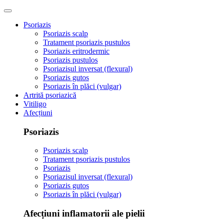
Psoriazis
Psoriazis scalp
Tratament psoriazis pustulos
Psoriazis eritrodermic
Psoriazis pustulos
Psoriazisul inversat (flexural)
Psoriazis gutos
Psoriazis în plăci (vulgar)
Artrită psoriazică
Vitiligo
Afecțiuni
Psoriazis
Psoriazis scalp
Tratament psoriazis pustulos
Psoriazis
Psoriazisul inversat (flexural)
Psoriazis gutos
Psoriazis în plăci (vulgar)
Afecțiuni inflamatorii ale pielii