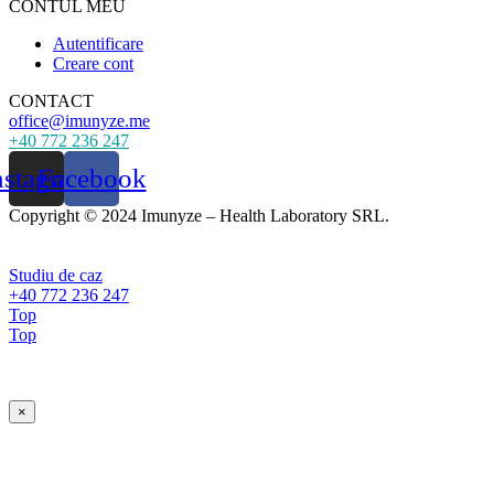
CONTUL MEU
Autentificare
Creare cont
CONTACT
office@imunyze.me
+40 772 236 247
nstagram
Facebook
Copyright © 2024 Imunyze – Health Laboratory SRL.
Studiu de caz
+40 772 236 247
Top
Top
×