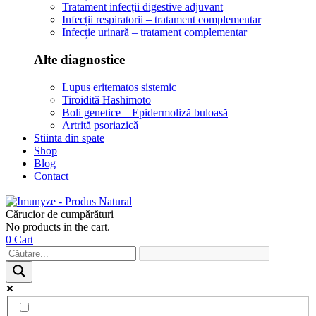
Tratament infecții digestive adjuvant
Infecții respiratorii – tratament complementar
Infecție urinară – tratament complementar
Alte diagnostice
Lupus eritematos sistemic
Tiroidită Hashimoto
Boli genetice – Epidermoliză buloasă
Artrită psoriazică
Stiinta din spate
Shop
Blog
Contact
Cărucior de cumpărături
No products in the cart.
0
Cart