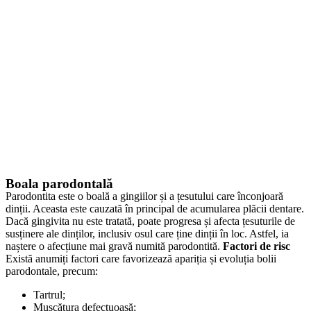
Boala parodontală
Parodontita este o boală a gingiilor și a țesutului care înconjoară
dinții. Aceasta este cauzată în principal de acumularea plăcii dentare.
Dacă gingivita nu este tratată, poate progresa și afecta țesuturile de
susținere ale dinților, inclusiv osul care ține dinții în loc. Astfel, ia
naștere o afecțiune mai gravă numită parodontită.
Factori de risc
Există anumiți factori care favorizează apariția și evoluția bolii
parodontale, precum:
Tartrul;
Mușcătura defectuoasă;