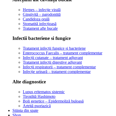
Herpes – infecție virală
Gingivită – parodontită
Candidoza orală
Stomatită infecțioasă
Tratament afte bucale
Infectii bacteriene si fungice
Tratament infecții fungice și bacteriene
Enterococcus Faecalis – tratament complementar
Infecții cutanate – tratament adjuvant
Tratament infecții digestive adjuvant
Infecții respiratorii – tratament complementar
Infecție urinară – tratament complementar
Alte diagnostice
Lupus eritematos sistemic
Tiroidită Hashimoto
Boli genetice – Epidermoliză buloasă
Artrită psoriazică
Stiinta din spate
Shop