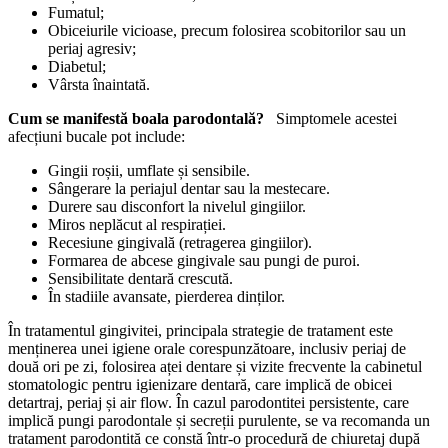
Fumatul;
Obiceiurile vicioase, precum folosirea scobitorilor sau un
periaj agresiv;
Diabetul;
Vârsta înaintată.
Cum se manifestă boala parodontală?
Simptomele acestei
afecțiuni bucale pot include:
Gingii roșii, umflate și sensibile.
Sângerare la periajul dentar sau la mestecare.
Durere sau disconfort la nivelul gingiilor.
Miros neplăcut al respirației.
Recesiune gingivală (retragerea gingiilor).
Formarea de abcese gingivale sau pungi de puroi.
Sensibilitate dentară crescută.
În stadiile avansate, pierderea dinților.
În tratamentul gingivitei, principala strategie de tratament este
menținerea unei igiene orale corespunzătoare, inclusiv periaj de
două ori pe zi, folosirea aței dentare și vizite frecvente la cabinetul
stomatologic pentru igienizare dentară, care implică de obicei
detartraj, periaj și air flow. În cazul parodontitei persistente, care
implică pungi parodontale și secreții purulente, se va recomanda un
tratament parodontită ce constă într-o procedură de chiuretaj după