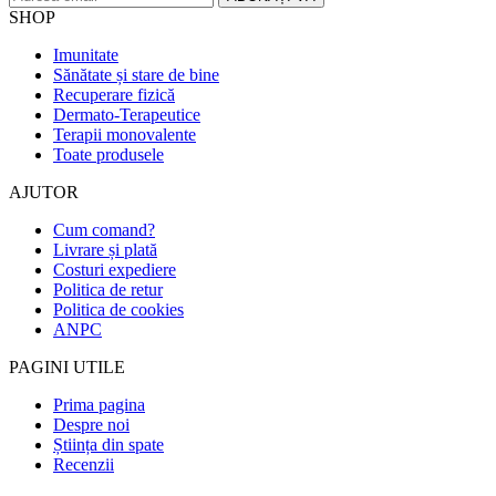
SHOP
Imunitate
Sănătate și stare de bine
Recuperare fizică
Dermato-Terapeutice
Terapii monovalente
Toate produsele
AJUTOR
Cum comand?
Livrare și plată
Costuri expediere
Politica de retur
Politica de cookies
ANPC
PAGINI UTILE
Prima pagina
Despre noi
Știința din spate
Recenzii