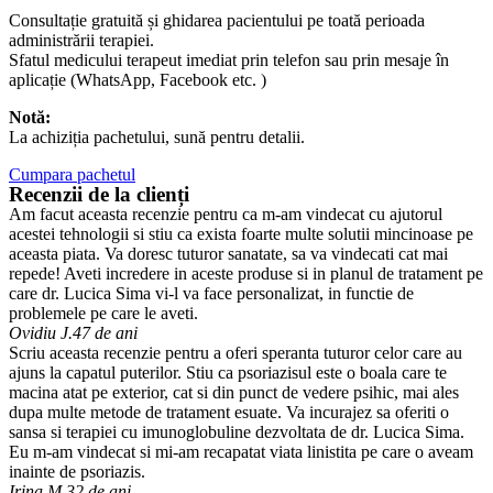
Consultație gratuită și ghidarea pacientului pe toată perioada
administrării terapiei.
Sfatul medicului terapeut imediat prin telefon sau prin mesaje în
aplicație (WhatsApp, Facebook etc. )
Notă:
La achiziția pachetului, sună pentru detalii.
Cumpara pachetul
Recenzii de la clienți
Am facut aceasta recenzie pentru ca m-am vindecat cu ajutorul
acestei tehnologii si stiu ca exista foarte multe solutii mincinoase pe
aceasta piata. Va doresc tuturor sanatate, sa va vindecati cat mai
repede! Aveti incredere in aceste produse si in planul de tratament pe
care dr. Lucica Sima vi-l va face personalizat, in functie de
problemele pe care le aveti.
Ovidiu J.
47 de ani
Scriu aceasta recenzie pentru a oferi speranta tuturor celor care au
ajuns la capatul puterilor. Stiu ca psoriazisul este o boala care te
macina atat pe exterior, cat si din punct de vedere psihic, mai ales
dupa multe metode de tratament esuate. Va incurajez sa oferiti o
sansa si terapiei cu imunoglobuline dezvoltata de dr. Lucica Sima.
Eu m-am vindecat si mi-am recapatat viata linistita pe care o aveam
inainte de psoriazis.
Irina M.
32 de ani