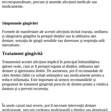
necorespunzătoare, precum și anumite afecțiuni medicale sau
medicamente.
Simptomele gingivitei
Formele de manifestare ale acestei afecțiuni includ roșeața, umflarea
și sângerarea gingiilor la periajul dinților sau la utilizarea aței
dentare, senzația de gingii sensibile sau dureroase și respirația urât
mirositoare.
Tratament gingivită
Tratamentul acestei afecțiuni implică în principal îmbunătățirea
igienei orale, cum ar fi periajul regulat al dinților, utilizarea aței
dentare și igienizarea limbii. De asemenea, pot fi recomandate de
către dentist clătiri cu soluții antiseptice sau medicamente pentru a
reduce inflamația. Este important să urmezi recomandările și
programul de tratament gingivită prescris de dentist pentru a vindeca
dantura și a preveni recurența.
În unele cazuri mai severe, pot fi necesare intervenții dentare
profesionale, precum curățarea profesională a dinților sau detartrajul