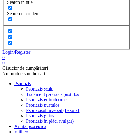
Search in title
Search in content
Login/Register
0
0
Cărucior de cumpărături
No products in the cart.
Psoriazis
Psoriazis scalp
Tratament psoriazis pustulos
Psoriazis eritrodermic
Psoriazis pustulos
Psoriazisul inversat (flexural)
Psoriazis gutos
Psoriazis în plăci (vulgar)
Artrită psoriazică
Vitiligo