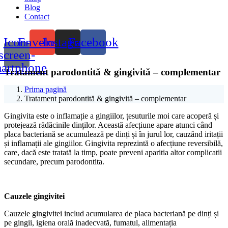
Blog
Contact
Icon-
Envelope
Instagram
Facebook
screen-
artphone
Tratament parodontită & gingivită – complementar
Prima pagină
Tratament parodontită & gingivită – complementar
Gingivita este o inflamație a gingiilor, țesuturile moi care acoperă și
protejează rădăcinile dinților. Această afecțiune apare atunci când
placa bacteriană se acumulează pe dinți și în jurul lor, cauzând iritații
și inflamații ale gingiilor. Gingivita reprezintă o afecțiune reversibilă,
care, dacă este tratată la timp, poate preveni aparitia altor complicatii
secundare, precum parodontita.
Cauzele gingivitei
Cauzele gingivitei includ acumularea de placa bacteriană pe dinți și
pe gingii, igiena orală inadecvată, fumatul, alimentația