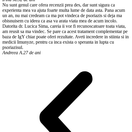
Nu sunt genul care ofera recenzii prea des, dar sunt sigura ca
experienta mea va ajuta foarte multa lume de data asta. Pana acum
un an, nu mai credeam ca ma pot vindeca de psoriazis si deja ma
obisnuisem cu ideea ca asa va arata viata mea de acum incolo.
Datorita dr. Lucica Sima, careia ii vor fi recunoscatoare toata viata,
am reusit sa ma vindec. Se pare ca acest tratament complementar pe
baza de IgY chiar poate oferi rezultate. Aveti incredere in stiinta si in
medicii Imunyze, pentru ca inca exista o speranta in lupta cu
psoriazisul.
Andreea A.
27 de ani