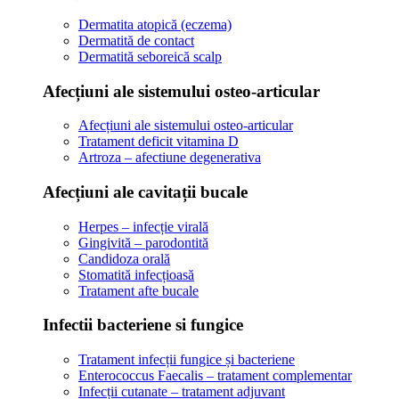
Dermatita atopică (eczema)
Dermatită de contact
Dermatită seboreică scalp
Afecțiuni ale sistemului osteo-articular
Afecțiuni ale sistemului osteo-articular
Tratament deficit vitamina D
Artroza – afectiune degenerativa
Afecțiuni ale cavitații bucale
Herpes – infecție virală
Gingivită – parodontită
Candidoza orală
Stomatită infecțioasă
Tratament afte bucale
Infectii bacteriene si fungice
Tratament infecții fungice și bacteriene
Enterococcus Faecalis – tratament complementar
Infecții cutanate – tratament adjuvant