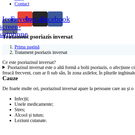
Contact
Icon-
Envelope
Instagram
Facebook
screen-
artphone
Tratament psoriazis inversat
Prima pagină
Tratament psoriazis inversat
Ce este psoriazisul inversat?
Psoriazisul inversat este o altă formă a bolii psoriazis, o afecțiune cr
freacă frecvent, cum ar fi sub sân, în zona axilelor, în pliurile inghinale
Cauze
De foarte multe ori, psoriazisul inversat apare la persoane care au și o a
Infecții;
Unele medicamente;
Stres;
Alcool și tutun;
Leziuni cutanate.