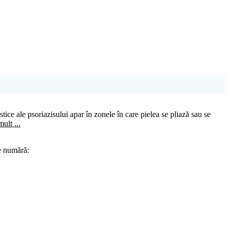
istice ale psoriazisului apar în zonele în care pielea se pliază sau se
se numără: