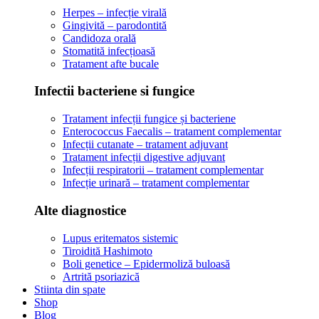
Herpes – infecție virală
Gingivită – parodontită
Candidoza orală
Stomatită infecțioasă
Tratament afte bucale
Infectii bacteriene si fungice
Tratament infecții fungice și bacteriene
Enterococcus Faecalis – tratament complementar
Infecții cutanate – tratament adjuvant
Tratament infecții digestive adjuvant
Infecții respiratorii – tratament complementar
Infecție urinară – tratament complementar
Alte diagnostice
Lupus eritematos sistemic
Tiroidită Hashimoto
Boli genetice – Epidermoliză buloasă
Artrită psoriazică
Stiinta din spate
Shop
Blog