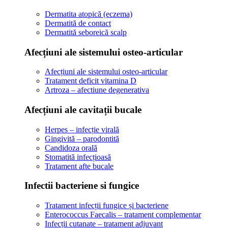
Dermatita atopică (eczema)
Dermatită de contact
Dermatită seboreică scalp
Afecțiuni ale sistemului osteo-articular
Afecțiuni ale sistemului osteo-articular
Tratament deficit vitamina D
Artroza – afectiune degenerativa
Afecțiuni ale cavitații bucale
Herpes – infecție virală
Gingivită – parodontită
Candidoza orală
Stomatită infecțioasă
Tratament afte bucale
Infectii bacteriene si fungice
Tratament infecții fungice și bacteriene
Enterococcus Faecalis – tratament complementar
Infecții cutanate – tratament adjuvant