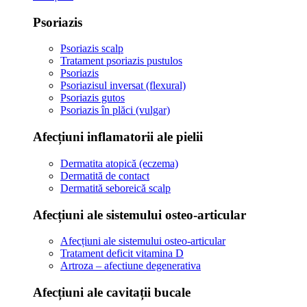
Psoriazis
Psoriazis scalp
Tratament psoriazis pustulos
Psoriazis
Psoriazisul inversat (flexural)
Psoriazis gutos
Psoriazis în plăci (vulgar)
Afecțiuni inflamatorii ale pielii
Dermatita atopică (eczema)
Dermatită de contact
Dermatită seboreică scalp
Afecțiuni ale sistemului osteo-articular
Afecțiuni ale sistemului osteo-articular
Tratament deficit vitamina D
Artroza – afectiune degenerativa
Afecțiuni ale cavitații bucale