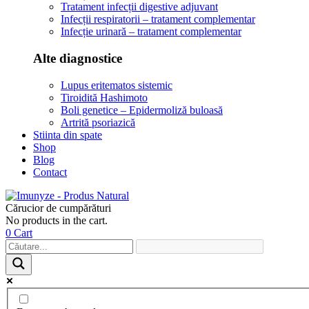
Tratament infecții digestive adjuvant
Infecții respiratorii – tratament complementar
Infecție urinară – tratament complementar
Alte diagnostice
Lupus eritematos sistemic
Tiroidită Hashimoto
Boli genetice – Epidermoliză buloasă
Artrită psoriazică
Stiinta din spate
Shop
Blog
Contact
Cărucior de cumpărături
No products in the cart.
0
Cart