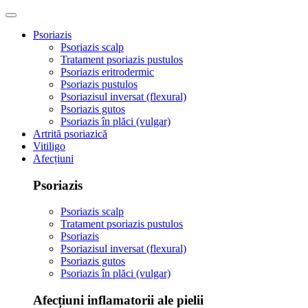
Psoriazis
Psoriazis scalp
Tratament psoriazis pustulos
Psoriazis eritrodermic
Psoriazis pustulos
Psoriazisul inversat (flexural)
Psoriazis gutos
Psoriazis în plăci (vulgar)
Artrită psoriazică
Vitiligo
Afecțiuni
Psoriazis
Psoriazis scalp
Tratament psoriazis pustulos
Psoriazis
Psoriazisul inversat (flexural)
Psoriazis gutos
Psoriazis în plăci (vulgar)
Afecțiuni inflamatorii ale pielii