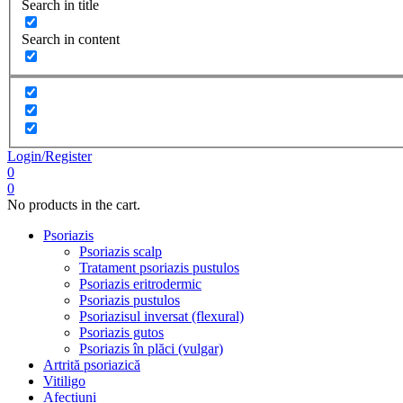
Search in title
Search in content
Login/Register
0
0
No products in the cart.
Psoriazis
Psoriazis scalp
Tratament psoriazis pustulos
Psoriazis eritrodermic
Psoriazis pustulos
Psoriazisul inversat (flexural)
Psoriazis gutos
Psoriazis în plăci (vulgar)
Artrită psoriazică
Vitiligo
Afecțiuni