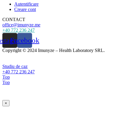
Autentificare
Creare cont
CONTACT
office@imunyze.me
+40 772 236 247
nstagram
Facebook
Copyright © 2024 Imunyze – Health Laboratory SRL.
Studiu de caz
+40 772 236 247
Top
Top
×