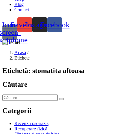
Blog
Contact
Icon-
Envelope
Instagram
Facebook
screen-
artphone
Acasă
/
Etichete
Etichetă:
stomatita aftoasa
Căutare
Categorii
Recenzii psoriazis
Recuperare fizică