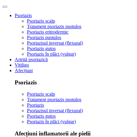
Psoriazis
Psoriazis scalp
Tratament psoriazis pustulos
Psoriazis eritrodermic
Psoriazis pustulos
Psoriazisul inversat (flexural)
Psoriazis gutos
Psoriazis în plăci (vulgar)
Artrită psoriazică
Vitiligo
Afecțiuni
Psoriazis
Psoriazis scalp
Tratament psoriazis pustulos
Psoriazis
Psoriazisul inversat (flexural)
Psoriazis gutos
Psoriazis în plăci (vulgar)
Afecțiuni inflamatorii ale pielii