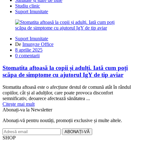
Sănătate și stare de bine
Studiu clinic
Suport Imunitate
Suport Imunitate
De
Imunyze Office
Postat
8 aprilie 2025
pe
0
comentarii
Stomatita aftoasă la copii și adulți. Iată cum poți
scăpa de simptome cu ajutorul IgY de tip aviar
Stomatita aftoasă este o afecțiune destul de comună atât în rândul
copiilor, cât și al adulților, care poate provoca disconfort
semnificativ, deoarece afectează sănătatea ...
Citeşte mai mult
Abonați-va la
Newsletter
Abonați-vă pentru noutăți, promoții exclusive și multe altele.
SHOP