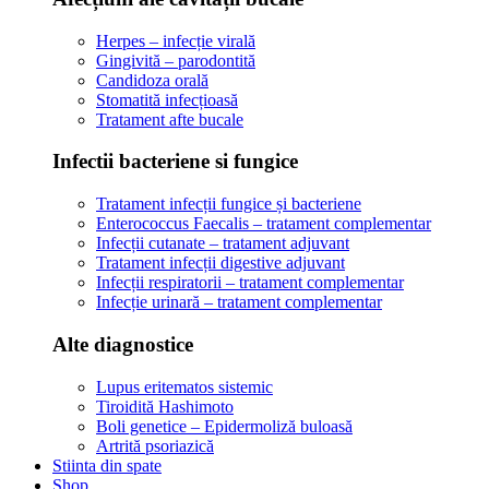
Herpes – infecție virală
Gingivită – parodontită
Candidoza orală
Stomatită infecțioasă
Tratament afte bucale
Infectii bacteriene si fungice
Tratament infecții fungice și bacteriene
Enterococcus Faecalis – tratament complementar
Infecții cutanate – tratament adjuvant
Tratament infecții digestive adjuvant
Infecții respiratorii – tratament complementar
Infecție urinară – tratament complementar
Alte diagnostice
Lupus eritematos sistemic
Tiroidită Hashimoto
Boli genetice – Epidermoliză buloasă
Artrită psoriazică
Stiinta din spate
Shop