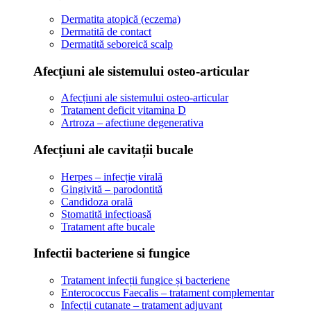
Dermatita atopică (eczema)
Dermatită de contact
Dermatită seboreică scalp
Afecțiuni ale sistemului osteo-articular
Afecțiuni ale sistemului osteo-articular
Tratament deficit vitamina D
Artroza – afectiune degenerativa
Afecțiuni ale cavitații bucale
Herpes – infecție virală
Gingivită – parodontită
Candidoza orală
Stomatită infecțioasă
Tratament afte bucale
Infectii bacteriene si fungice
Tratament infecții fungice și bacteriene
Enterococcus Faecalis – tratament complementar
Infecții cutanate – tratament adjuvant