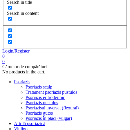
Search in title
Search in content
Login/Register
0
0
Cărucior de cumpărături
No products in the cart.
Psoriazis
Psoriazis scalp
Tratament psoriazis pustulos
Psoriazis eritrodermic
Psoriazis pustulos
Psoriazisul inversat (flexural)
Psoriazis gutos
Psoriazis în plăci (vulgar)
Artrită psoriazică
Vitiligo