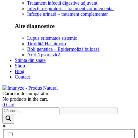
Tratament infecții digestive adjuvant
Infecții respiratorii – tratament complementar
Infecție urinară – tratament complementar
Alte diagnostice
Lupus eritematos sistemic
Tiroidită Hashimoto
Boli genetice – Epidermoliză buloasă
Artrită psoriazică
Stiinta din spate
Shop
Blog
Contact
Cărucior de cumpărături
No products in the cart.
0
Cart