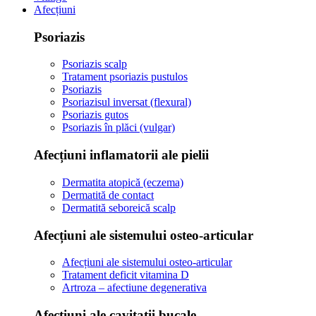
Afecțiuni
Psoriazis
Psoriazis scalp
Tratament psoriazis pustulos
Psoriazis
Psoriazisul inversat (flexural)
Psoriazis gutos
Psoriazis în plăci (vulgar)
Afecțiuni inflamatorii ale pielii
Dermatita atopică (eczema)
Dermatită de contact
Dermatită seboreică scalp
Afecțiuni ale sistemului osteo-articular
Afecțiuni ale sistemului osteo-articular
Tratament deficit vitamina D
Artroza – afectiune degenerativa
Afecțiuni ale cavitații bucale