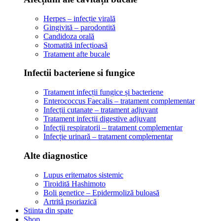
Herpes – infecție virală
Gingivită – parodontită
Candidoza orală
Stomatită infecțioasă
Tratament afte bucale
Infectii bacteriene si fungice
Tratament infecții fungice și bacteriene
Enterococcus Faecalis – tratament complementar
Infecții cutanate – tratament adjuvant
Tratament infecții digestive adjuvant
Infecții respiratorii – tratament complementar
Infecție urinară – tratament complementar
Alte diagnostice
Lupus eritematos sistemic
Tiroidită Hashimoto
Boli genetice – Epidermoliză buloasă
Artrită psoriazică
Stiinta din spate
Shop