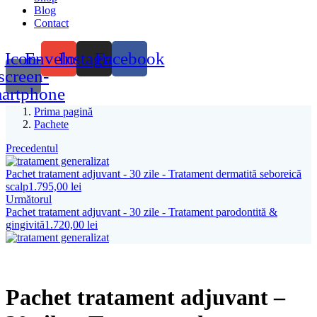
Blog
Contact
Icon-
Envelope
Instagram
Facebook
screen-
artphone
Prima pagină
Pachete
Precedentul
Pachet tratament adjuvant - 30 zile - Tratament dermatită seboreică
scalp
1.795,00
lei
Următorul
Pachet tratament adjuvant - 30 zile - Tratament parodontită &
gingivită
1.720,00
lei
Pachet tratament adjuvant –