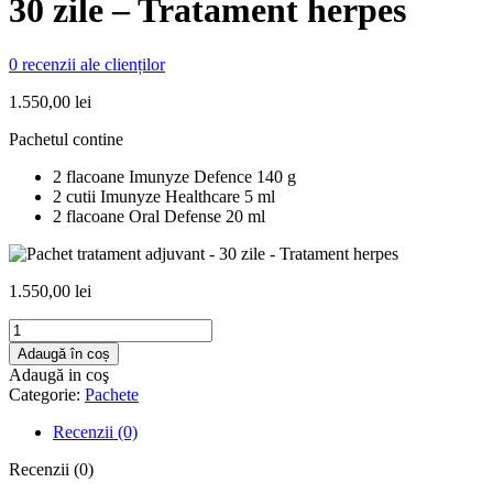
30 zile – Tratament herpes
0
recenzii ale clienților
1.550,00
lei
Pachetul contine
2 flacoane Imunyze Defence 140 g
2 cutii Imunyze Healthcare 5 ml
2 flacoane Oral Defense 20 ml
1.550,00
lei
Cantitate
Pachet
Adaugă în coș
tratament
Adaugă in coş
adjuvant
Categorie:
Pachete
-
30
Recenzii (0)
zile
-
Recenzii (0)
Tratament