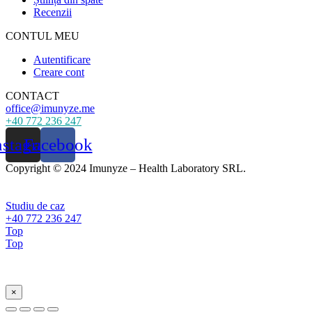
Recenzii
CONTUL MEU
Autentificare
Creare cont
CONTACT
office@imunyze.me
+40 772 236 247
nstagram
Facebook
Copyright © 2024 Imunyze – Health Laboratory SRL.
Studiu de caz
+40 772 236 247
Top
Top
×