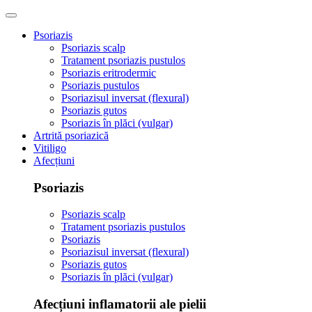
Psoriazis
Psoriazis scalp
Tratament psoriazis pustulos
Psoriazis eritrodermic
Psoriazis pustulos
Psoriazisul inversat (flexural)
Psoriazis gutos
Psoriazis în plăci (vulgar)
Artrită psoriazică
Vitiligo
Afecțiuni
Psoriazis
Psoriazis scalp
Tratament psoriazis pustulos
Psoriazis
Psoriazisul inversat (flexural)
Psoriazis gutos
Psoriazis în plăci (vulgar)
Afecțiuni inflamatorii ale pielii