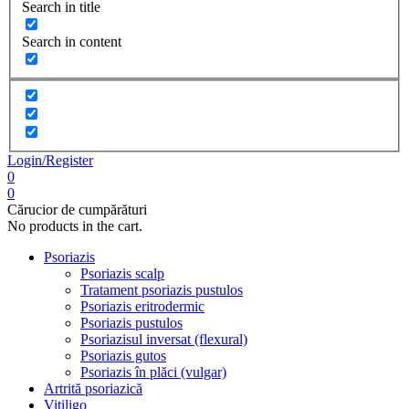
Search in title
Search in content
Login/Register
0
0
Cărucior de cumpărături
No products in the cart.
Psoriazis
Psoriazis scalp
Tratament psoriazis pustulos
Psoriazis eritrodermic
Psoriazis pustulos
Psoriazisul inversat (flexural)
Psoriazis gutos
Psoriazis în plăci (vulgar)
Artrită psoriazică
Vitiligo