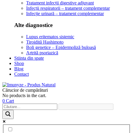
Tratament infecții digestive adjuvant
Infecții respiratorii – tratament complementar
Infecție urinară – tratament complementar
Alte diagnostice
Lupus eritematos sistemic
Tiroidită Hashimoto
Boli genetice – Epidermoliză buloasă
Artrită psoriazică
Stiinta din spate
Shop
Blog
Contact
Cărucior de cumpărături
No products in the cart.
0
Cart