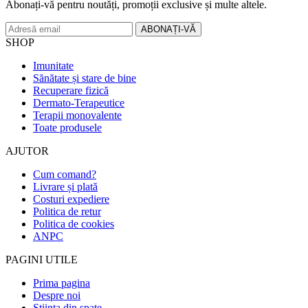
Abonați-vă pentru noutăți, promoții exclusive și multe altele.
SHOP
Imunitate
Sănătate și stare de bine
Recuperare fizică
Dermato-Terapeutice
Terapii monovalente
Toate produsele
AJUTOR
Cum comand?
Livrare și plată
Costuri expediere
Politica de retur
Politica de cookies
ANPC
PAGINI UTILE
Prima pagina
Despre noi
Știința din spate