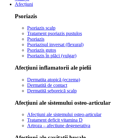
Afecțiuni
Psoriazis
Psoriazis scalp
Tratament psoriazis pustulos
Psoriazis
Psoriazisul inversat (flexural)
Psoriazis gutos
Psoriazis în plăci (vulgar)
Afecțiuni inflamatorii ale pielii
Dermatita atopică (eczema)
Dermatită de contact
Dermatită seboreică scalp
Afecțiuni ale sistemului osteo-articular
Afecțiuni ale sistemului osteo-articular
Tratament deficit vitamina D
Artroza – afectiune degenerativa
Afecțiuni ale cavitații bucale