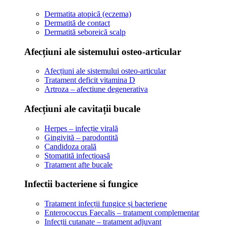
Dermatita atopică (eczema)
Dermatită de contact
Dermatită seboreică scalp
Afecțiuni ale sistemului osteo-articular
Afecțiuni ale sistemului osteo-articular
Tratament deficit vitamina D
Artroza – afectiune degenerativa
Afecțiuni ale cavitații bucale
Herpes – infecție virală
Gingivită – parodontită
Candidoza orală
Stomatită infecțioasă
Tratament afte bucale
Infectii bacteriene si fungice
Tratament infecții fungice și bacteriene
Enterococcus Faecalis – tratament complementar
Infecții cutanate – tratament adjuvant