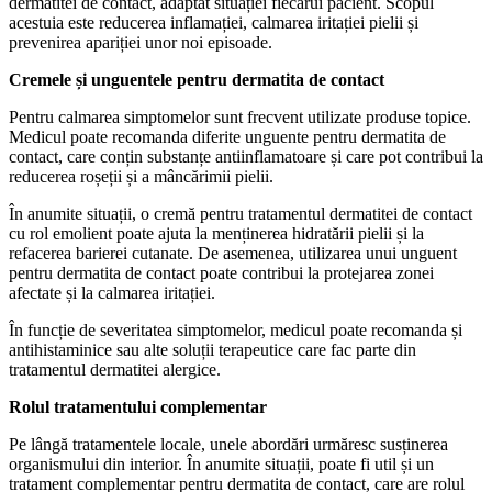
dermatitei de contact, adaptat situației fiecărui pacient. Scopul
acestuia este reducerea inflamației, calmarea iritației pielii și
prevenirea apariției unor noi episoade.
Cremele și unguentele pentru dermatita de contact
Pentru calmarea simptomelor sunt frecvent utilizate produse topice.
Medicul poate recomanda diferite unguente pentru dermatita de
contact, care conțin substanțe antiinflamatoare și care pot contribui la
reducerea roșeții și a mâncărimii pielii.
În anumite situații, o cremă pentru tratamentul dermatitei de contact
cu rol emolient poate ajuta la menținerea hidratării pielii și la
refacerea barierei cutanate. De asemenea, utilizarea unui unguent
pentru dermatita de contact poate contribui la protejarea zonei
afectate și la calmarea iritației.
În funcție de severitatea simptomelor, medicul poate recomanda și
antihistaminice sau alte soluții terapeutice care fac parte din
tratamentul dermatitei alergice.
Rolul tratamentului complementar
Pe lângă tratamentele locale, unele abordări urmăresc susținerea
organismului din interior. În anumite situații, poate fi util și un
tratament complementar pentru dermatita de contact, care are rolul