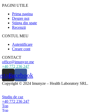
PAGINI UTILE
Prima pagina
Despre noi
Știința din spate
Recenzii
CONTUL MEU
Autentificare
Creare cont
CONTACT
office@imunyze.me
+40 772 236 247
nstagram
Facebook
Copyright © 2024 Imunyze – Health Laboratory SRL.
Studiu de caz
+40 772 236 247
Top
Top