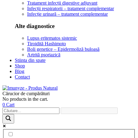
Tratament infecții digestive adjuvant
Infecții respiratorii – tratament complementar
Infecție urinară – tratament complementar
Alte diagnostice
Lupus eritematos sistemic
Tiroidită Hashimoto
Boli genetice – Epidermoliză buloasă
Artrită psoriazică
Stiinta din spate
Shop
Blog
Contact
Cărucior de cumpărături
No products in the cart.
0
Cart