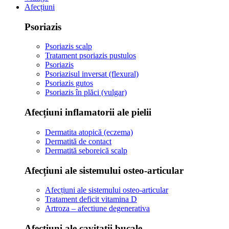
Afecțiuni
Psoriazis
Psoriazis scalp
Tratament psoriazis pustulos
Psoriazis
Psoriazisul inversat (flexural)
Psoriazis gutos
Psoriazis în plăci (vulgar)
Afecțiuni inflamatorii ale pielii
Dermatita atopică (eczema)
Dermatită de contact
Dermatită seboreică scalp
Afecțiuni ale sistemului osteo-articular
Afecțiuni ale sistemului osteo-articular
Tratament deficit vitamina D
Artroza – afectiune degenerativa
Afecțiuni ale cavitații bucale