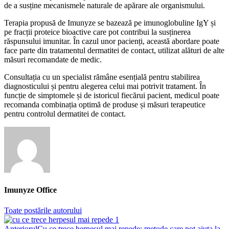
de a susține mecanismele naturale de apărare ale organismului.
Terapia propusă de Imunyze se bazează pe imunoglobuline IgY și
pe fracții proteice bioactive care pot contribui la susținerea
răspunsului imunitar. În cazul unor pacienți, această abordare poate
face parte din tratamentul dermatitei de contact, utilizat alături de alte
măsuri recomandate de medic.
Consultația cu un specialist rămâne esențială pentru stabilirea
diagnosticului și pentru alegerea celui mai potrivit tratament. În
funcție de simptomele și de istoricul fiecărui pacient, medicul poate
recomanda combinația optimă de produse și măsuri terapeutice
pentru controlul dermatitei de contact.
Imunyze Office
Toate postările autorului
Post
Anteriorul
Cu ce trece herpesul mai repede: metode care pot ajuta la