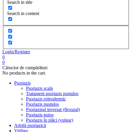
Search in title
Search in content
Login/Register
0
0
Cărucior de cumpărături
No products in the cart.
Psoriazis
Psoriazis scalp
Tratament psoriazis pustulos
Psoriazis eritrodermic
Psoriazis pustulos
Psoriazisul inversat (flexural)
Psoriazis gutos
Psoriazis în plăci (vulgar)
Artrită psoriazică
Vitiligo