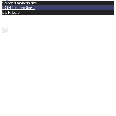
Selectați moneda dvs
RON
Leu românesc
EUR
Euro
×