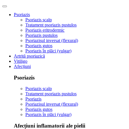
Psoriazis
Psoriazis scalp
Tratament psoriazis pustulos
Psoriazis eritrodermic
Psoriazis pustulos
Psoriazisul inversat (flexural)
Psoriazis gutos
Psoriazis în plăci (vulgar)
Artrită psoriazică
Vitiligo
Afecțiuni
Psoriazis
Psoriazis scalp
Tratament psoriazis pustulos
Psoriazis
Psoriazisul inversat (flexural)
Psoriazis gutos
Psoriazis în plăci (vulgar)
Afecțiuni inflamatorii ale pielii