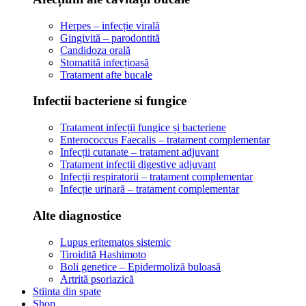
Herpes – infecție virală
Gingivită – parodontită
Candidoza orală
Stomatită infecțioasă
Tratament afte bucale
Infectii bacteriene si fungice
Tratament infecții fungice și bacteriene
Enterococcus Faecalis – tratament complementar
Infecții cutanate – tratament adjuvant
Tratament infecții digestive adjuvant
Infecții respiratorii – tratament complementar
Infecție urinară – tratament complementar
Alte diagnostice
Lupus eritematos sistemic
Tiroidită Hashimoto
Boli genetice – Epidermoliză buloasă
Artrită psoriazică
Stiinta din spate
Shop