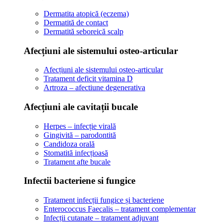
Dermatita atopică (eczema)
Dermatită de contact
Dermatită seboreică scalp
Afecțiuni ale sistemului osteo-articular
Afecțiuni ale sistemului osteo-articular
Tratament deficit vitamina D
Artroza – afectiune degenerativa
Afecțiuni ale cavitații bucale
Herpes – infecție virală
Gingivită – parodontită
Candidoza orală
Stomatită infecțioasă
Tratament afte bucale
Infectii bacteriene si fungice
Tratament infecții fungice și bacteriene
Enterococcus Faecalis – tratament complementar
Infecții cutanate – tratament adjuvant