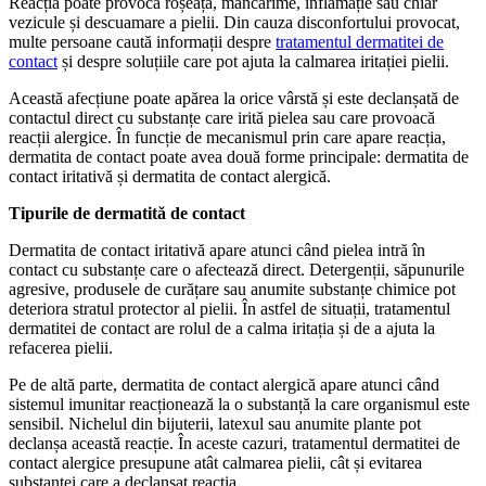
Reacția poate provoca roșeață, mâncărime, inflamație sau chiar
vezicule și descuamare a pielii. Din cauza disconfortului provocat,
multe persoane caută informații despre
tratamentul dermatitei de
contact
și despre soluțiile care pot ajuta la calmarea iritației pielii.
Această afecțiune poate apărea la orice vârstă și este declanșată de
contactul direct cu substanțe care irită pielea sau care provoacă
reacții alergice. În funcție de mecanismul prin care apare reacția,
dermatita de contact poate avea două forme principale: dermatita de
contact iritativă și dermatita de contact alergică.
Tipurile de dermatită de contact
Dermatita de contact iritativă apare atunci când pielea intră în
contact cu substanțe care o afectează direct. Detergenții, săpunurile
agresive, produsele de curățare sau anumite substanțe chimice pot
deteriora stratul protector al pielii. În astfel de situații, tratamentul
dermatitei de contact are rolul de a calma iritația și de a ajuta la
refacerea pielii.
Pe de altă parte, dermatita de contact alergică apare atunci când
sistemul imunitar reacționează la o substanță la care organismul este
sensibil. Nichelul din bijuterii, latexul sau anumite plante pot
declanșa această reacție. În aceste cazuri, tratamentul dermatitei de
contact alergice presupune atât calmarea pielii, cât și evitarea
substanței care a declanșat reacția.