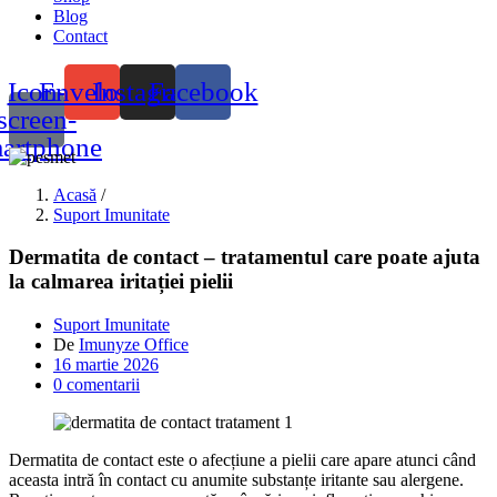
Blog
Contact
Icon-
Envelope
Instagram
Facebook
screen-
artphone
Acasă
/
Suport Imunitate
Dermatita de contact – tratamentul care poate ajuta
la calmarea iritației pielii
Suport Imunitate
De
Imunyze Office
Postat
16 martie 2026
pe
0
comentarii
Dermatita de contact este o afecțiune a pielii care apare atunci când
aceasta intră în contact cu anumite substanțe iritante sau alergene.