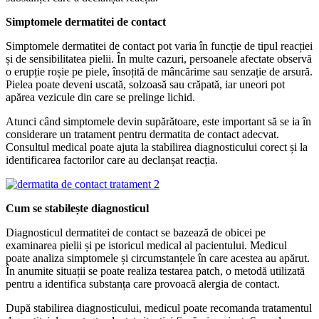
Simptomele dermatitei de contact
Simptomele dermatitei de contact pot varia în funcție de tipul reacției
și de sensibilitatea pielii. În multe cazuri, persoanele afectate observă
o erupție roșie pe piele, însoțită de mâncărime sau senzație de arsură.
Pielea poate deveni uscată, solzoasă sau crăpată, iar uneori pot
apărea vezicule din care se prelinge lichid.
Atunci când simptomele devin supărătoare, este important să se ia în
considerare un tratament pentru dermatita de contact adecvat.
Consultul medical poate ajuta la stabilirea diagnosticului corect și la
identificarea factorilor care au declanșat reacția.
Cum se stabilește diagnosticul
Diagnosticul dermatitei de contact se bazează de obicei pe
examinarea pielii și pe istoricul medical al pacientului. Medicul
poate analiza simptomele și circumstanțele în care acestea au apărut.
În anumite situații se poate realiza testarea patch, o metodă utilizată
pentru a identifica substanța care provoacă alergia de contact.
După stabilirea diagnosticului, medicul poate recomanda tratamentul