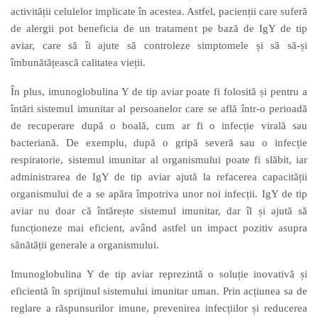
activității celulelor implicate în acestea. Astfel, pacienții care suferă
de alergii pot beneficia de un tratament pe bază de IgY
de tip
aviar
, care să
îi
ajute să controleze simptomele și să
să-și
îmbunătățească calitatea vieții.
În plus, imunoglobulina Y
de tip aviar
poate fi folosită și pentru a
întări sistemul imunitar al persoanelor care se află într-o perioadă
de recuperare după o boală, cum ar fi o infecție virală sau
bacteriană. De exemplu, după o gripă severă sau o infecție
respiratorie, sistemul imunitar al organismului poate fi slăbit, iar
administrarea de IgY
de tip aviar
ajută la refacerea capacității
organismului de a se apăra împotriva unor noi infecții. IgY
de tip
aviar
nu doar că întărește sistemul imunitar, dar îl și ajută să
funcționeze mai eficient, având astfel un impact pozitiv asupra
sănătății generale a organismului.
I
munoglobulina Y de tip aviar reprezintă o soluție inovativă și
eficientă în sprijinul sistemului imunitar uman. Prin acțiunea sa de
reglare a răspunsurilor imune, prevenirea infecțiilor și reducerea