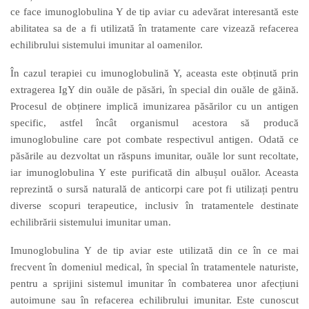
ce face imunoglobulina Y de tip aviar cu adevărat interesantă este
abilitatea sa de a fi utilizată în tratamente care vizează refacerea
echilibrului sistemului imunitar al oamenilor.
În cazul terapiei cu imunoglobulină Y, aceasta este obținută prin
extragerea IgY din ouăle de păsări, în special din ouăle de găină.
Procesul de obținere implică imunizarea păsărilor cu un antigen
specific, astfel încât organismul acestora să producă
imunoglobuline care pot combate respectivul antigen. Odată ce
păsările au dezvoltat un răspuns imunitar, ouăle lor sunt recoltate,
iar imunoglobulina Y este purificată din albușul ouălor. Aceasta
reprezintă o sursă naturală de anticorpi care pot fi utilizați pentru
diverse scopuri terapeutice, inclusiv în tratamentele destinate
echilibrării sistemului imunitar uman.
Imunoglobulina Y de tip aviar este utilizată din ce în ce mai
frecvent în domeniul medical, în special în tratamentele naturiste,
pentru a sprijini sistemul imunitar în combaterea unor afecțiuni
autoimune sau în refacerea echilibrului imunitar. Este cunoscut