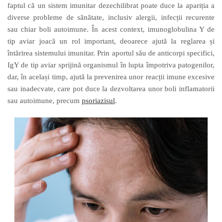
faptul că un sistem imunitar dezechilibrat poate duce la apari
ția a
diverse
probleme de sănătate, inclusiv alergii, infecții recurente
sau chiar boli autoimune. În acest context, imunoglobulina Y de
tip aviar joacă un rol important,
deoarece
ajut
ă
la reglarea și
întărirea sistemului imunitar. Prin aportul său de anticorpi specifici,
IgY
de tip aviar
sprijină organismul în lupta împotriva patogenilor,
dar, în același timp, ajută la prevenirea unor reacții imune excesive
sau inadecvate, care pot duce la dezvoltarea unor boli inflamatorii
sau autoimune,
precum
psoriazisul
.