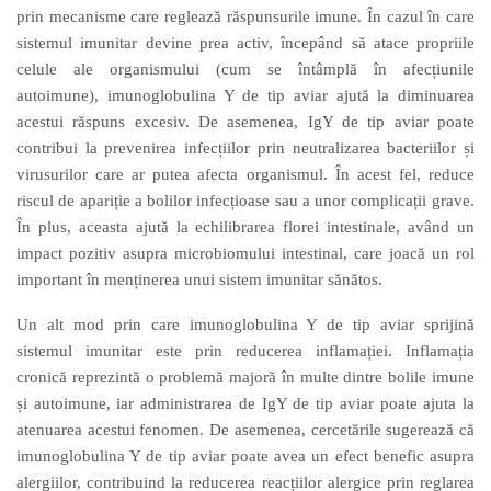
prin mecanisme care reglează răspunsurile imune. În cazul în care
sistemul imunitar devine prea activ, începând să atace propriile
celule ale organismului (cum se întâmplă în afecțiunile
autoimune), imunoglobulina Y
de tip aviar
ajută la diminuarea
acestui răspuns excesiv. De asemenea, IgY
de tip aviar
poate
contribui la prevenirea infecțiilor prin neutralizarea bacteriilor și
virusurilor care ar putea afecta organismul.
În acest
fel, reduc
e
riscul de apariție a bolilor infecțioase sau a unor complicații grave.
În plus, aceasta ajută la echilibrarea florei intestinale, având un
impact pozitiv asupra microbiomului intestinal, care joacă un rol
important în menținerea unui sistem imunitar sănătos.
Un alt mod prin care imunoglobulina Y
de tip aviar
sprijină
sistemul imunitar este prin reducerea inflamației. Inflamația
cronică reprezintă o problemă majoră în multe dintre bolile imune
și autoimune, iar administrarea de IgY
de tip aviar
poate ajuta la
atenuarea acestui fenomen. De asemenea, cercetările sugerează că
imunoglobulina Y
de tip aviar
poate avea un efect benefic asupra
alergiilor, contribuind la reducerea reacțiilor alergice prin reglarea