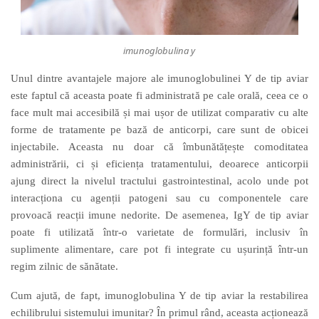
imunoglobulina y
Unul dintre avantajele majore ale imunoglobulinei Y de tip aviar
este faptul că aceasta poate fi administrată pe cale orală, ceea ce o
face mult mai accesibilă și mai ușor de utilizat comparativ cu alte
forme de tratamente pe bază de anticorpi, care sunt de obicei
injectabile. Aceasta nu doar că îmbunătățește comoditatea
administrării,
ci
și eficiența tratamentului, deoarece anticorpii
ajung direct la nivelul tractului gastrointestinal, acolo unde pot
interacționa cu agenții patogeni sau cu componentele care
provoacă reacții imune nedorite. De asemenea, IgY
de tip aviar
poate fi utilizată într-o varietate de formulări, inclusiv în
suplimente alimentare, care pot fi integrate cu ușurință într-un
regim zilnic de sănătate.
Cum ajută, de fapt, imunoglobulina Y
de tip aviar
la restabilirea
echilibrului sistemului imunitar? În primul rând, aceasta acționează