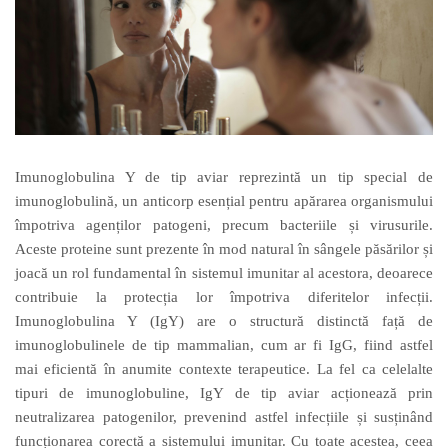
Imunoglobulina Y de tip aviar reprezintă un tip special de
imunoglobulină, un anticorp esențial pentru apărarea organismului
împotriva agenților patogeni, precum bacteriile și virusurile.
Aceste proteine sunt prezente în mod natural în sângele păsărilor și
joacă un rol fundamental în sistemul imunitar al acestora, deoarece
contribuie la protecția lor împotriva diferitelor infecții.
Imunoglobulina Y (IgY) are o structură distinctă față de
imunoglobulinele de tip mammalian, cum ar fi IgG, fiind astfel
mai eficientă în anumite contexte terapeutice. La fel ca celelalte
tipuri de imunoglobuline, IgY de tip aviar acționează prin
neutralizarea patogenilor, prevenind astfel infecțiile și susținând
funcționarea corectă a sistemului imunitar. Cu toate acestea, ceea